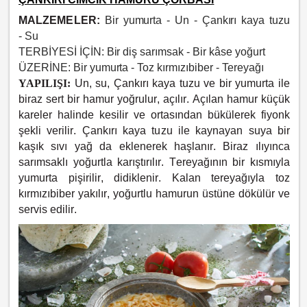
MALZEMELER:
Bir yumurta -
Un -
Çankırı kaya tuzu
-
Su
TERBİYESİ İÇİN:
Bir diş sarımsak -
Bir kâse yoğurt
ÜZERİNE:
Bir yumurta -
Toz kırmızıbiber -
Tereyağı
YAPILIŞI:
Un, su, Çankırı kaya tuzu ve bir yumurta ile
biraz sert bir hamur yoğrulur, açılır. Açılan hamur küçük
kareler halinde kesilir ve ortasından bükülerek fiyonk
şekli verilir. Çankırı kaya tuzu ile kaynayan suya bir
kaşık sıvı yağ da eklenerek haşlanır. Biraz ılıyınca
sarımsaklı yoğurtla karıştırılır. Tereyağının bir kısmıyla
yumurta pişirilir, didiklenir. Kalan tereyağıyla toz
kırmızıbiber yakılır, yoğurtlu hamurun üstüne dökülür ve
servis edilir.