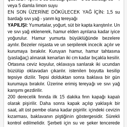
veya 5 damla limon suyu
EN SON ÜZERİNE DÖKÜLECEK YAĞ İÇİN: 1,5 su
bardağı sıvı yağ - yarım kg tereyağı
YAPILIŞI:
Yumurtalar, yoğurt, süt bir kapta karıştırılır. Un
ve sıvı yağ eklenerek, hamur elden ayrılana kadar iyice
yoğurulur. Hamur yumurta büyüklüğünde bezelere
ayrılır. Bezeler nişasta ve un serpilerek incecik açılır ve
kurumaya bırakılır. Kuruyan hamur, hamur tahtasına
(yaslağaç) alınarak kenarları iki cm kadar bıçakla kesilir.
Ortasına ceviz koyulur, oklavaya sarılarak iki ucundan
büzülüp oklavadan çıkarılır. istenilen boyutta kesilip
tepsiye dizilir. Tepsi dolduktan sonra baklava bir gün
kurumaya bırakılır. Üzerine erimiş tereyağı ve sıvı yağ
karışımı gezdirilir.
200 derecelik fırında ilk 15 dakika fırın kapağı kapalı
olarak pişirilir. Daha sonra kapak açılıp yaklaşık bir
saat, alt üst pembe olana kadar pişirilir. içindeki cevizin
kızarması, baklavanın piştiğinin göstergesidir. Sürekli
kontrol edilmelidir. Şerbeti için su ve şeker tencerede