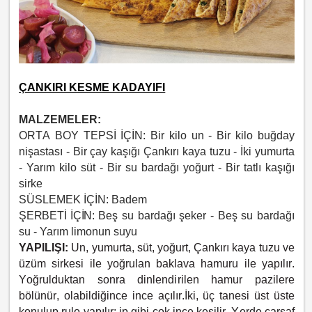
ÇANKIRI KESME KADAYIFI
MALZEMELER:
ORTA BOY TEPSİ İÇİN:
Bir kilo un -
Bir kilo buğday
nişastası -
Bir çay kaşığı Çankırı kaya tuzu -
İki yumurta
-
Yarım kilo süt -
Bir su bardağı yoğurt -
Bir tatlı kaşığı
sirke
SÜSLEMEK İÇİN:
Badem
ŞERBETİ İÇİN:
Beş su bardağı şeker -
Beş su bardağı
su -
Yarım limonun suyu
YAPILIŞI:
Un, yumurta, süt, yoğurt, Çankırı kaya tuzu ve
üzüm sirkesi ile yoğrulan baklava hamuru ile yapılır.
Yoğrulduktan sonra dinlendirilen hamur pazilere
bölünür, olabildiğince ince açılır.
İki, üç tanesi üst üste
konulup rulo yapılır; ip gibi çok ince kesilir. Yerde çarşaf