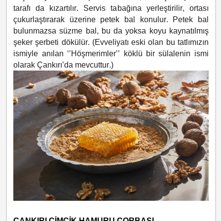
tarafı da kızartılır. Servis tabağına yerleştirilir, ortası
çukurlaştırarak üzerine petek bal konulur. Petek bal
bulunmazsa süzme bal, bu da yoksa koyu kaynatılmış
şeker şerbeti dökülür. (Evveliyatı eski olan bu tatlımızın
ismiyle anılan ‘’Höşmerimler’’ köklü bir sülalenin ismi
olarak Çankırı’da mevcuttur.)
ÇANKIRI CİMCİK HAMURU ÇORBASI