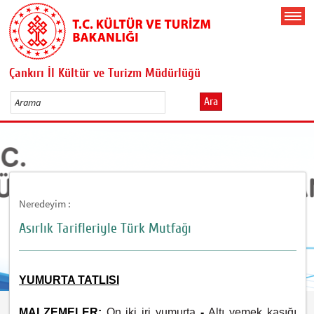
Çankırı İl Kültür ve Turizm Müdürlüğü
Ara
Neredeyim :
Asırlık Tarifleriyle Türk Mutfağı
YUMURTA TATLISI
MALZEMELER:
On iki iri yumurta
-
Altı yemek kaşığı