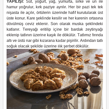
YAPILIŞI:
Süt, yoğurt, yağ, yumurta, sirke ve un ile
hamur yoğrulur, kırk paziye ayrılır. Her bir pazi tek tek
nişasta ile açılır, örtülerin üzerinde hafif kurutularak üst
üste konur. Kare şeklinde kesilir ve her karenin ortasına
dövülmüş ceviz eklenir. Son olarak muska şeklindeki
katlanır. Tereyağı eritilip içine bir bardak zeytinyağı
eklenip tatlının üzerine kaşık ile dökülür. Tatlımız fırında
altı ve üstü nar gibi kızarana kadar pişirilir. Ardından tatlı
soğuk olacak şekilde üzerine ılık şerbet dökülür.