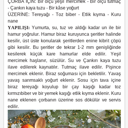
ÇORBA İÇİN:
Bir ölçü yeşil mercimek - Bir ölçü tutmaç
-
Çankırı kaya tuzu -
Bir kâse yoğurt
ÜZERİNE:
Tereyağı -
Toz biber -
Etlik kıyma -
Kuru
nane
YAPILIŞI:
Yumurta, su, tuz ve aldığı kadar un ile bir
hamur yoğrulur. Hamur biraz kuruyunca şeritler halinde
kesilir, üst üste konularak şeritlerden enine kibrit çöpü
gibi kesilir. Bu şeritler de tekrar 1-2 mm genişliğinde
kesilerek küçük kare hamurlar elde edilir. Yeşil
mercimek haşlanır, süzülür. Su ve Çankırı kaya tuzu
ilave edilerek kaynatılır. Tutmaç ilave edilir. Pişince
mercimek eklenir. Biraz soğuması için bekletilir. Yavaş
yavaş sarımsaklı yoğurt eklenir. Sosu için tava içine
biraz tereyağı koyulup bir çay kaşığı kadar toz
kırmızıbiber ve bir yemek kaşığı etlik kıyma eklenir. Kuru
nane eklenen çorbanın üzerine sos dökülür ve servis
edilir.