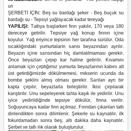
un
ŞERBETİ İÇİN
:
Beş su bardağı şeker -
Beş buçuk su
bardağı su -
Tepsiyi yağlayacak kadar tereyağı
YAPILIŞI:
Tatlıya başlarken fırın yakılır, 170 veya 180
dereceye getirilir. Tepsiye yağ konup fırının içine
koyulur. Yağ eriyince tepsinin her tarafına sürülür. Oda
sıcaklığındaki yumurtaların sarısı beyazından ayrılır.
Beyazın içine sarısından hiç damlatılmaması gerekir.
Önce beyazları çırpıp kar haline getirilir. Kıvamını
anlamak için çırptığımız yumurta beyazlarının kabını alt
üst getirdiğimizde dökülmemesi, mikserin ucunda da
bombe şeklini almış olması gerekir. Sarıları ayrı bir
kapta çırpılır, beyazlarla birleştirilir. İkisi çırpılarak
karıştırılır. Unu sepeleyerek tahta kaşık ile yedirilir. Unu
iyice yedirildiğinde tepsiye dökülür, fırına verilir.
Soğuyuncaya kadar fırın açılmaz. Fırından çıkarılan tatlı
dinlendikten sonra dilimlenir. Şekerle su kaynatılır, ilk
fokurdamadan sonra beş, altı dakika daha kaynatılır.
Şerbet ve tatlı ılık olarak buluşturulur.