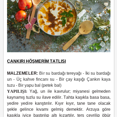
ÇANKIRI HÖŞMERİM TATLISI
MALZEMELER:
Bir su bardağı tereyağı -
İki su bardağı
un -
Üç kahve fincanı su -
Bir çay kaşığı Çankırı kaya
tuzu -
Bir yapu bal (petek bal)
YAPILIŞI:
Yağ, un ile kavrulur; miyanesi gelmeden
kaynamış tuzlu su ilave edilir. Tahta kaşıkla basa basa,
yedire yedire karıştırılır. Kıyır kıyır, tane tane olacak
şekle gelince kıvamı gelmiş demektir. Arzuya göre
kaşıkla iyice bastırılıp altı kızartılır, ters çevrilip öbür