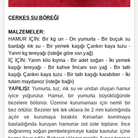
ÇERKEŞ SU BÖREĞİ
MALZEMELER:
HAMUR İÇİN: Bir kg un - On yumurta - Bir buçuk su
bardağı ılık su - Bir yemek kaşığı Çankırı kaya tuzu -
Yarım kg tereyağı (isteğe göre sıvı yağ)
İÇ İÇİN: Yarım kilo kıyma - Bir adet soğan - İki yemek
kaşığı tereyağı - Bir kahve fincanı sıvı yağ - Bir tatlı
kaşığı Çankırı kaya tuzu - Bir tatlı kaşığı karabiber - İki
tutam maydanoz (isteğe bağlı)
YAPILIŞI:
Yumurta, tuz, ılık su ve undan oluşan hamur
iyice yoğurulur. Hamur, bir yumurta büyüklüğünde
bezelere bölünür. Üzerine kurumaması için nemli bir
bez örtülür. Bezeler tek tek oklava ile 2 mm kalınlığında
açılır ve kurumaya bırakılır. Kenarları kıvrılmaya
basladığında kuruyan hamuriar üst üste toplanır. İnce
doğranmış soğan pembeleşinceye kadar kavrulur. içine