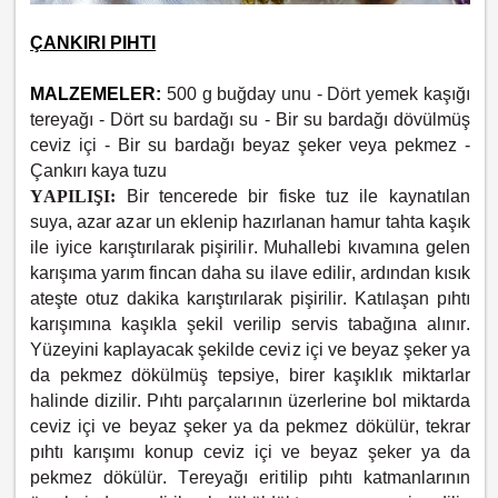
ÇANKIRI PIHTI
MALZEMELER:
500 g buğday unu -
Dört yemek kaşığı
tereyağı -
Dört su bardağı su -
Bir su bardağı dövülmüş
ceviz içi -
Bir su bardağı beyaz şeker veya pekmez -
Çankırı kaya tuzu
YAPILIŞI:
Bir tencerede bir fiske tuz ile kaynatılan
suya, azar azar un eklenip hazırlanan hamur tahta kaşık
ile iyice karıştırılarak pişirilir. Muhallebi kıvamına gelen
karışıma yarım fincan daha su ilave edilir, ardından kısık
ateşte otuz dakika karıştırılarak pişirilir. Katılaşan pıhtı
karışımına kaşıkla şekil verilip servis tabağına alınır.
Yüzeyini kaplayacak şekilde ceviz içi ve beyaz şeker ya
da pekmez dökülmüş tepsiye, birer kaşıklık miktarlar
halinde dizilir. Pıhtı parçalarının üzerlerine bol miktarda
ceviz içi ve beyaz şeker ya da pekmez dökülür, tekrar
pıhtı karışımı konup ceviz içi ve beyaz şeker ya da
pekmez dökülür. Tereyağı eritilip pıhtı katmanlarının